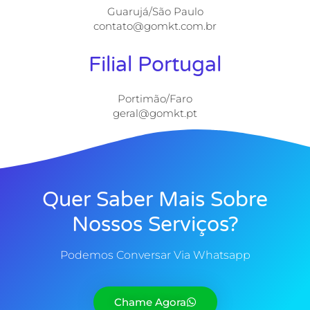
Guarujá/São Paulo
contato@gomkt.com.br
Filial Portugal
Portimão/Faro
geral@gomkt.pt
Quer Saber Mais Sobre
Nossos Serviços?
Podemos Conversar Via Whatsapp
Chame Agora